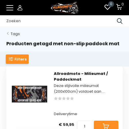
0
0
Tags
Producten getagd met non-slip paddock mat
Filters
Allroadmoto - Milieumat /
Paddockmat
Deze stijlvolle milieumat
(200x100cm) voldoet aan ...
Deliverytime
€ 59,95