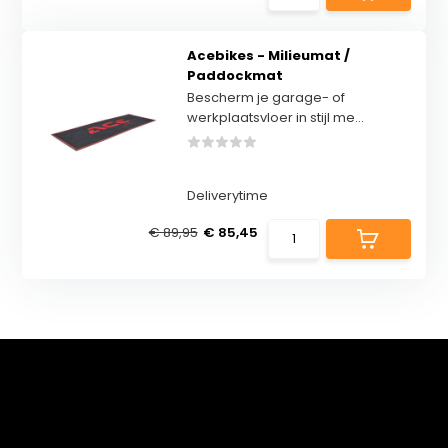
Acebikes - Milieumat /
Paddockmat
Bescherm je garage- of
werkplaatsvloer in stijl me...
Deliverytime
€ 89,95
€ 85,45