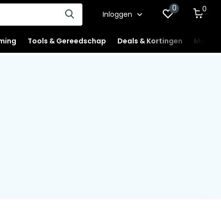
0
0
Inloggen
ming
Tools & Gereedschap
Deals & Kortingen
Mercha