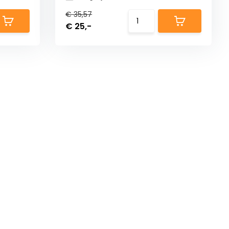
€ 35,57
€ 25,-