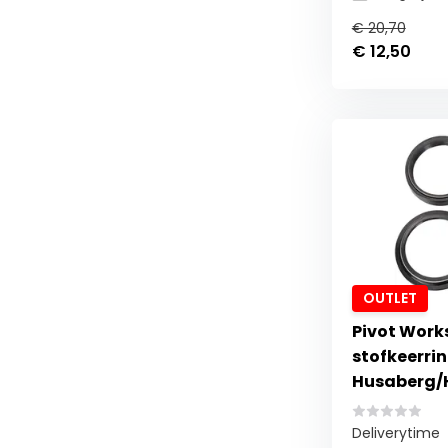
€ 20,70
€ 12,50
OUTLET
Pivot Works
stofkeerri
Husaberg/
Deliverytime