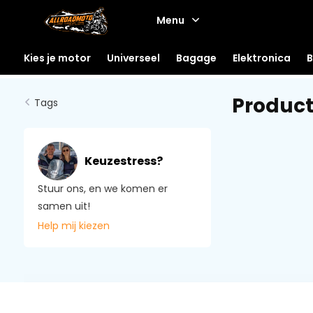
Menu
Kies je motor
Universeel
Bagage
Elektronica
B
Product
Tags
Keuzestress?
Stuur ons, en we komen er
samen uit!
Help mij kiezen