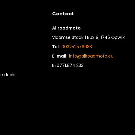
Contact
Allroadmoto
Vlaamse Staak 1 BUS 9, 1745 Opwijk
Tel:
003252579033
E-mail:
info@allroadmoto.eu
BE0771.874.233
e deals