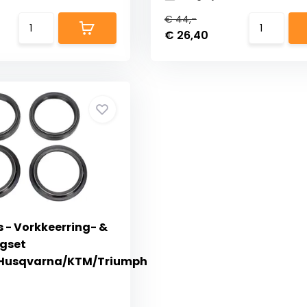
€ 44,-
€ 26,40
 - Vorkkeerring- &
ngset
Husqvarna/KTM/Triumph