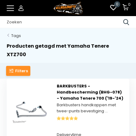
0
0
Tags
Producten getagd met Yamaha Tenere
XTZ700
Filters
BARKBUSTERS -
Handbescherming (BHG-078)
- Yamaha Tenere 700 ('19-'24)
Barkbusters handkappen met
twee-punts bevestiging ...
Deliverytime