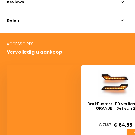
Reviews
Delen
ACCESSOIRES
Vervolledig u aankoop
BarkBusters LED verlic
ORANJE - Set van 
Deliverytime
€ 64,68
€ 71,87