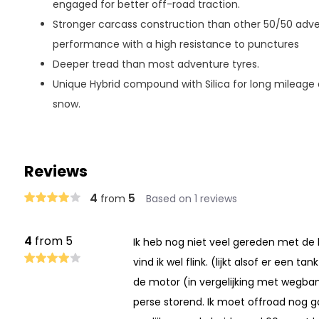
engaged for better off-road traction.
Stronger carcass construction than other 50/50 adven
performance with a high resistance to punctures
Deeper tread than most adventure tyres.
Unique Hybrid compound with Silica for long mileag
snow.
Reviews
4
5
from
Based on 1 reviews
4
from 5
Ik heb nog niet veel gereden met de 
vind ik wel flink. (lijkt alsof er een 
de motor (in vergelijking met wegband
perse storend. Ik moet offroad nog g