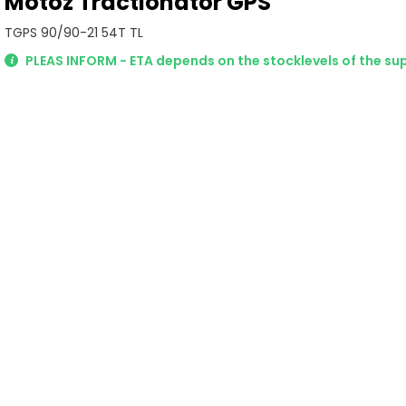
Motoz Tractionator GPS
TGPS 90/90-21 54T TL
PLEAS INFORM - ETA depends on the stocklevels of the sup