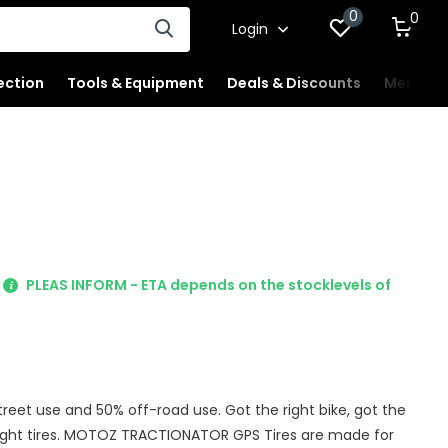
0
0
Login
ection
Tools & Equipment
Deals & Discounts
Merchan
PLEAS INFORM - ETA depends on the stocklevels of
reet use and 50% off-road use. Got the right bike, got the
 right tires. MOTOZ TRACTIONATOR GPS Tires are made for