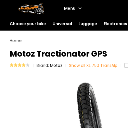
Menu
Choose your bike
Universal
Luggage
Electronics
Home
Motoz Tractionator GPS
Brand:
Motoz
Show all XL 750 TransAlp