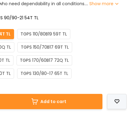
who need dependability in all conditions....
Show more
S 90/90-21 54T TL
4T TL
TGPS 110/80B19 59T TL
0Q TL
TGPS 150/70B17 69T TL
0T TL
TGPS 170/60B17 72Q TL
0T TL
TGPS 130/80-17 65T TL
Add to cart