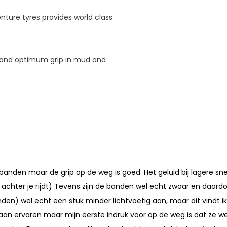
ture tyres provides world class
e and optimum grip in mud and
banden maar de grip op de weg is goed. Het geluid bij lagere sn
tank achter je rijdt) Tevens zijn de banden wel echt zwaar en daard
en) wel echt een stuk minder lichtvoetig aan, maar dit vindt ik
aan ervaren maar mijn eerste indruk voor op de weg is dat ze we