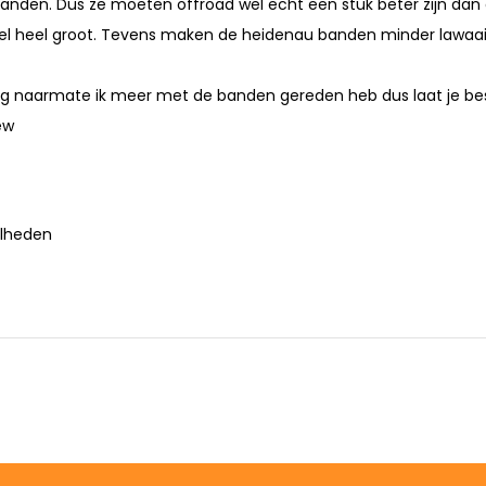
banden. Dus ze moeten offroad wel echt een stuk beter zijn dan
 wel heel groot. Tevens maken de heidenau banden minder lawaa
og naarmate ik meer met de banden gereden heb dus laat je bes
ew
elheden