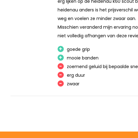
erg lijken op de heidenau k60 scout 
heidenau anders is het prijsverschil
weg en voelen ze minder zwaar aan.
Misschien veranderd mijn ervaring n
niet volledig afhangen van deze revi
+
goede grip
+
mooie banden
-
zoemend geluid bij bepaalde sn
-
erg duur
-
zwaar