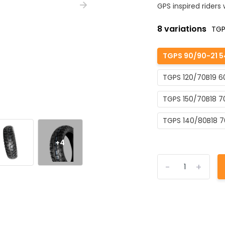
GPS inspired riders 
8 variations
TGP
TGPS 90/90-21 5
TGPS 120/70B19 6
TGPS 150/70B18 7
TGPS 140/80B18 7
+4
-
+