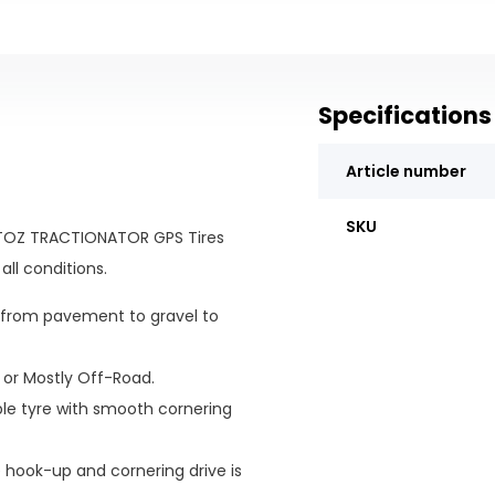
Specifications
Article number
SKU
 MOTOZ TRACTIONATOR GPS Tires
ll conditions.
n from pavement to gravel to
0 or Mostly Off-Road.
ble tyre with smooth cornering
e hook-up and cornering drive is