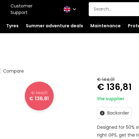
Customer
Support
Tyres
Summer adventure deals
Maintenance
Prot
Compare
€ 144,01
€ 136,81
€ 144,01
€ 136,81
the supplier
Backorder
Designed for 50% st
right GPS, get the