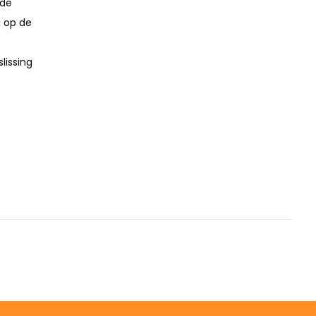
 de
i op de
lissing