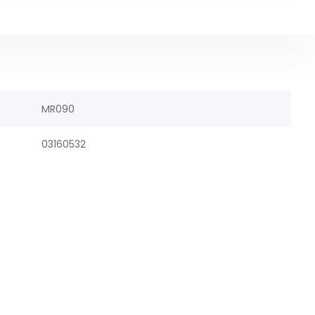
MR090
03160532