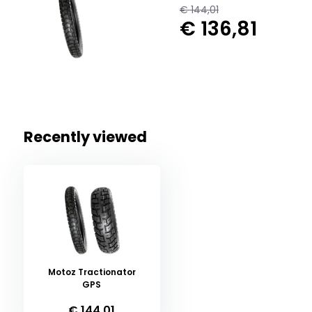
€ 144,01
€ 136,81
Recently viewed
Motoz Tractionator
GPS
€ 144,01