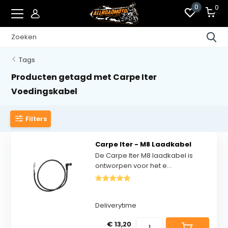
0
0
Tags
Producten getagd met Carpe Iter
Voedingskabel
Filters
Carpe Iter - M8 Laadkabel
De Carpe Iter M8 laadkabel is
ontworpen voor het e...
Deliverytime
€ 13,20