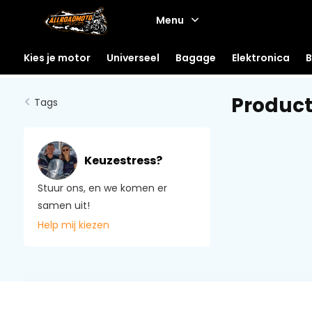
Menu
Kies je motor
Universeel
Bagage
Elektronica
B
Product
Tags
Keuzestress?
Stuur ons, en we komen er
samen uit!
Help mij kiezen