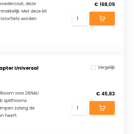
epoedercoat, deze
€ 168,09
trekkelijk. Met deze kit
 motorfiets worden
Vergelijk
pter Universal
lboom voor DENALI
€ 45,83
splithoorns.
krimpen zolang de
en heeft.