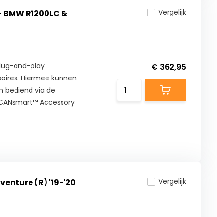
Vergelijk
 - BMW R1200LC &
plug-and-play
€ 362,95
ssoires. Hiermee kunnen
n bediend via de
e CANsmart™ Accessory
Vergelijk
venture (R) '19-'20