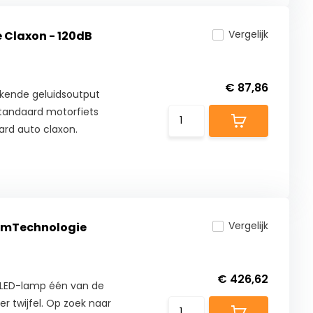
Vergelijk
 Claxon - 120dB
€ 87,86
ekkende geluidsoutput
 standaard motorfiets
ard auto claxon.
Vergelijk
DimTechnologie
€ 426,62
 LED-lamp één van de
r twijfel. Op zoek naar