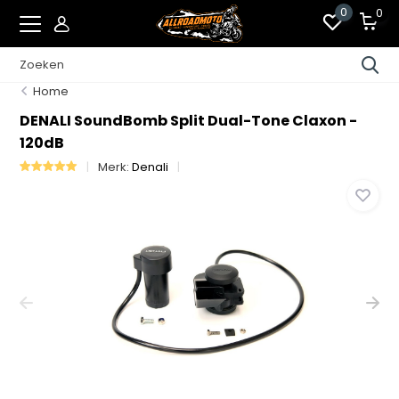
0
0
Home
DENALI SoundBomb Split Dual-Tone Claxon -
120dB
Merk:
Denali