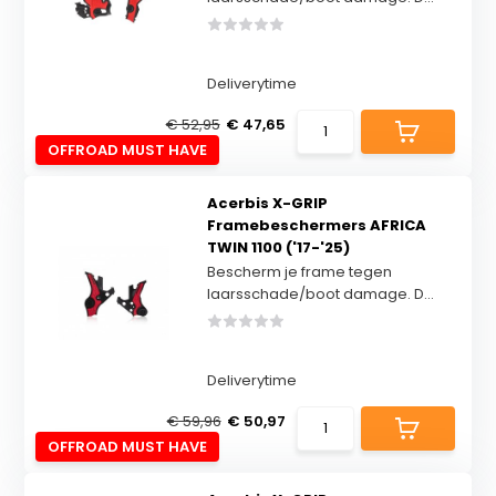
Deliverytime
€ 52,95
€ 47,65
OFFROAD MUST HAVE
Acerbis X-GRIP
Framebeschermers AFRICA
TWIN 1100 ('17-'25)
Bescherm je frame tegen
laarsschade/boot damage. D...
Deliverytime
€ 59,96
€ 50,97
OFFROAD MUST HAVE