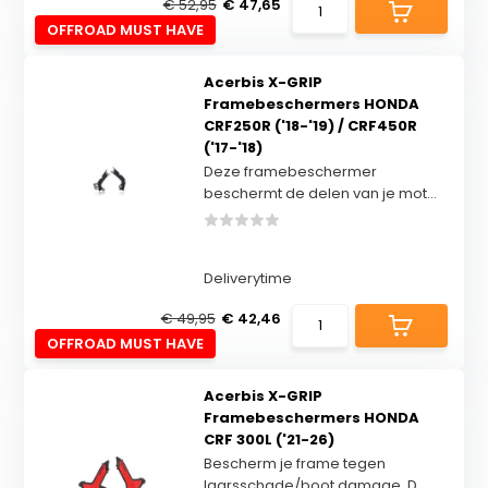
€ 52,95
€ 47,65
OFFROAD MUST HAVE
Acerbis X-GRIP
Framebeschermers HONDA
CRF250R ('18-'19) / CRF450R
('17-'18)
Deze framebeschermer
beschermt de delen van je mot...
Deliverytime
€ 49,95
€ 42,46
OFFROAD MUST HAVE
Acerbis X-GRIP
Framebeschermers HONDA
CRF 300L ('21-26)
Bescherm je frame tegen
laarsschade/boot damage. D...